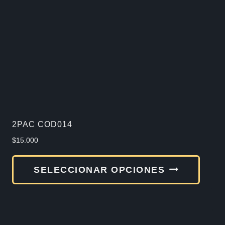
2PAC COD014
$
15.000
Este
SELECCIONAR OPCIONES
produ
tiene
múlti