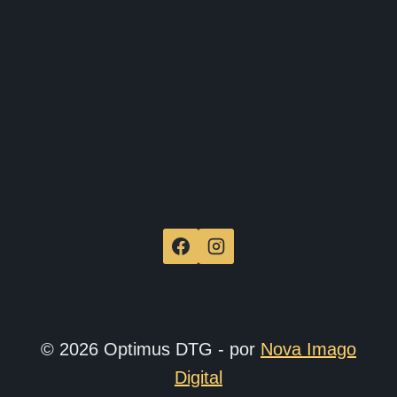
de
produ
© 2026 Optimus DTG - por
Nova Imago
Digital