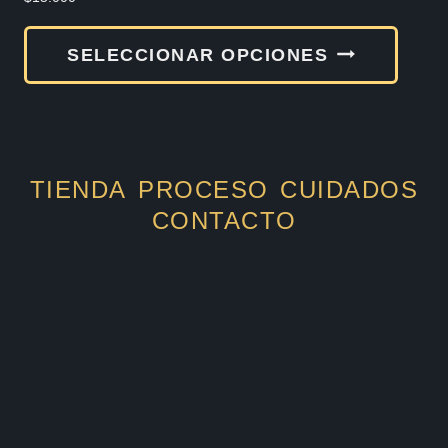
Este
SELECCIONAR OPCIONES
produ
tiene
múlti
varia
TIENDA
PROCESO
CUIDADOS
Las
CONTACTO
opcio
se
pued
elegir
en
la
págin