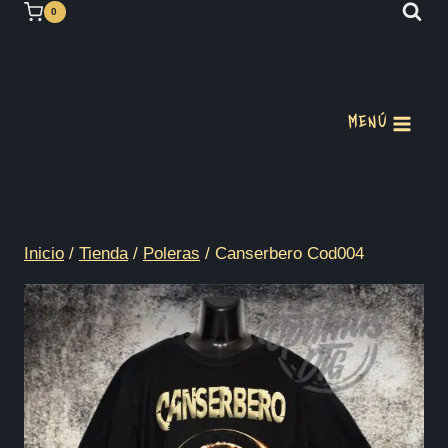
Saltar
0
al
contenido
MENÚ
Inicio
/
Tienda
/
Poleras
/
Canserbero Cod004