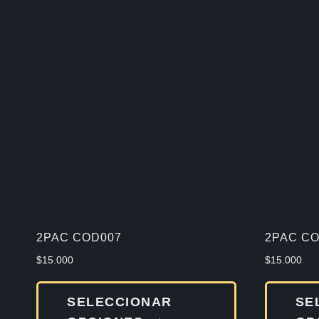
2PAC COD007
2PAC CO
$
15.000
$
15.000
Este
SELECCIONAR
SE
producto