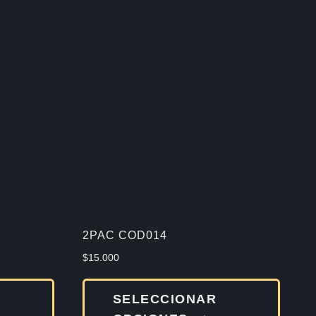
2PAC COD014
$
15.000
Este
Este
SELECCIONAR
producto
produ