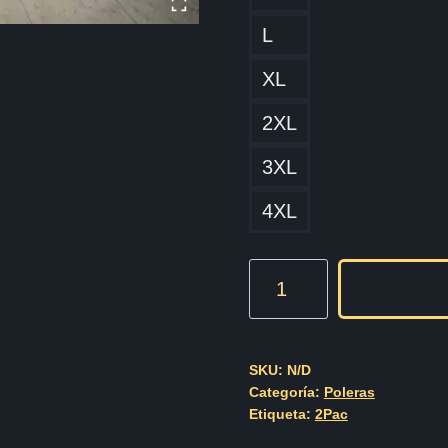
L
XL
2XL
3XL
4XL
2PAC
Resurrection
cantidad
SKU:
N/D
Categoría:
Poleras
Etiqueta:
2Pac