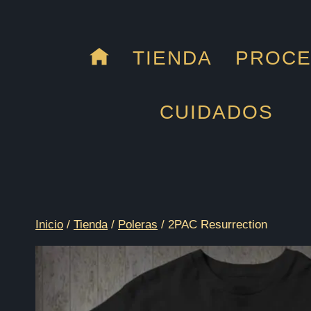
Saltar
al
contenido
TIENDA
PROC
CUIDADOS
Inicio
/
Tienda
/
Poleras
/
2PAC Resurrection