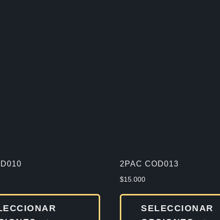
D010
2PAC COD013
$
15.000
Este
LECCIONAR
SELECCIONAR
producto