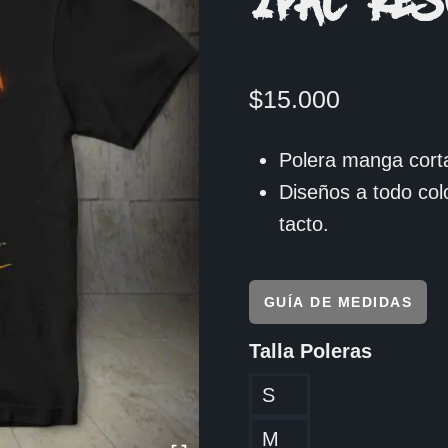
2PAC RES
$
15.000
Polera manga corta
Diseños a todo col
tacto.
GUÍA DE MEDIDAS
Talla Poleras
S
M