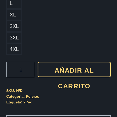
L
XL
2XL
3XL
4XL
2PAC
AÑADIR AL
Ru
Still
CARRITO
Down
SKU:
N/D
Categoría:
Poleras
cantidad
Etiqueta:
2Pac