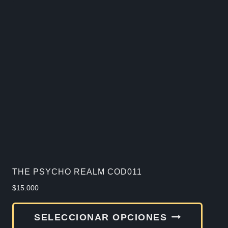
múlti
varia
Las
opcio
se
pued
elegir
en
la
págin
de
THE PSYCHO REALM COD011
produ
$
15.000
Este
SELECCIONAR OPCIONES
produ