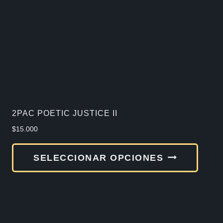
2PAC POETIC JUSTICE II
$
15.000
Este
SELECCIONAR OPCIONES
produ
tiene
múlti
varia