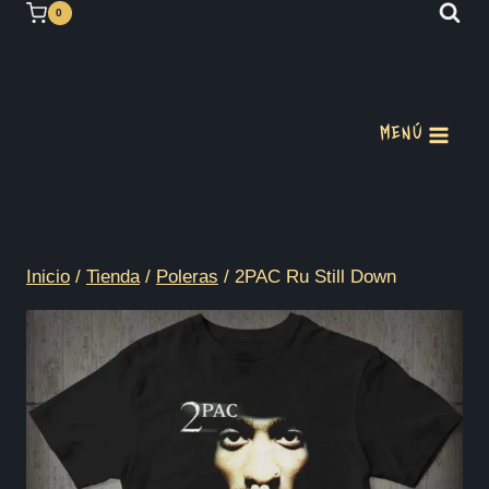
Saltar
0
al
contenido
MENÚ
Inicio
/
Tienda
/
Poleras
/
2PAC Ru Still Down