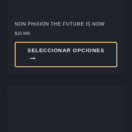
de
produ
NON PHIXION THE FUTURE IS NOW
$
15.000
Este
SELECCIONAR OPCIONES
produ
tiene
múlti
varia
Las
opcio
se
pued
elegir