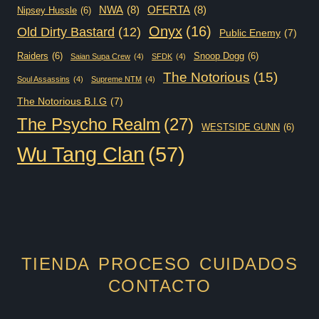
NWA
(8)
OFERTA
(8)
Nipsey Hussle
(6)
Onyx
(16)
Old Dirty Bastard
(12)
Public Enemy
(7)
Raiders
(6)
Snoop Dogg
(6)
Saian Supa Crew
(4)
SFDK
(4)
The Notorious
(15)
Soul Assassins
(4)
Supreme NTM
(4)
The Notorious B.I.G
(7)
The Psycho Realm
(27)
WESTSIDE GUNN
(6)
Wu Tang Clan
(57)
TIENDA
PROCESO
CUIDADOS
CONTACTO