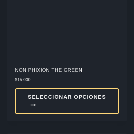
pued
elegir
en
la
págin
de
produ
NON PHIXION THE GREEN
$
15.000
Este
SELECCIONAR OPCIONES
produ
tiene
múlti
varia