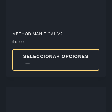
la
págin
de
produ
METHOD MAN TICAL V2
$
15.000
Este
SELECCIONAR OPCIONES
produ
tiene
múlti
varia
Las
opcio
se