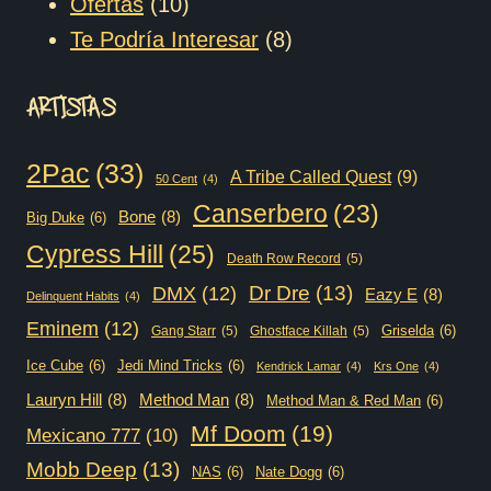
10
productos
produ
Ofertas
10
productos
8
Te Podría Interesar
8
productos
ARTISTAS
2Pac
(33)
A Tribe Called Quest
(9)
50 Cent
(4)
Canserbero
(23)
Bone
(8)
Big Duke
(6)
Cypress Hill
(25)
Death Row Record
(5)
Dr Dre
(13)
DMX
(12)
Eazy E
(8)
Delinquent Habits
(4)
Eminem
(12)
Griselda
(6)
Gang Starr
(5)
Ghostface Killah
(5)
Ice Cube
(6)
Jedi Mind Tricks
(6)
Kendrick Lamar
(4)
Krs One
(4)
Lauryn Hill
(8)
Method Man
(8)
Method Man & Red Man
(6)
Mf Doom
(19)
Mexicano 777
(10)
Mobb Deep
(13)
NAS
(6)
Nate Dogg
(6)