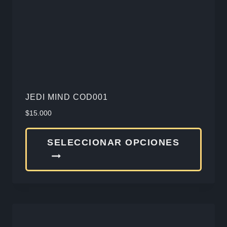
JEDI MIND COD001
$
15.000
Este
SELECCIONAR OPCIONES
produ
tiene
múlti
varia
Las