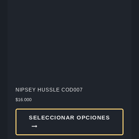
opcio
se
pued
elegir
en
la
págin
de
produ
NIPSEY HUSSLE COD007
$
16.000
Este
SELECCIONAR OPCIONES
produ
tiene