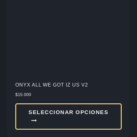
se
pued
elegir
en
la
págin
de
produ
ONYX ALL WE GOT IZ US V2
$
15.000
Este
SELECCIONAR OPCIONES
produ
tiene