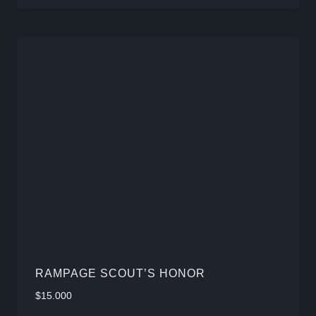
múlti
varia
Las
opcio
se
pued
elegir
en
la
págin
de
produ
RAMPAGE SCOUT’S HONOR
$
15.000