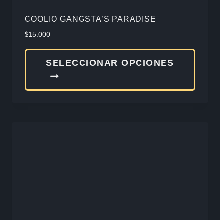
produ
COOLIO GANGSTA’S PARADISE
$
15.000
Este
SELECCIONAR OPCIONES
produ
tiene
múlti
varia
Las
opcio
se
pued
elegir
en