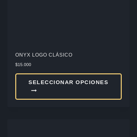
en
la
págin
de
produ
ONYX LOGO CLÁSICO
$
15.000
Este
SELECCIONAR OPCIONES
produ
tiene
múlti
varia
Las
opcio