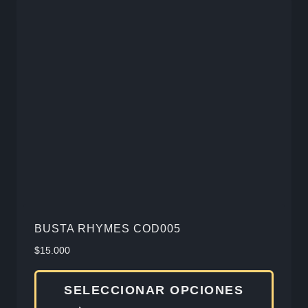
Las
opcio
se
pued
elegir
en
la
págin
de
produ
BUSTA RHYMES COD005
$
15.000
Este
SELECCIONAR OPCIONES
produ