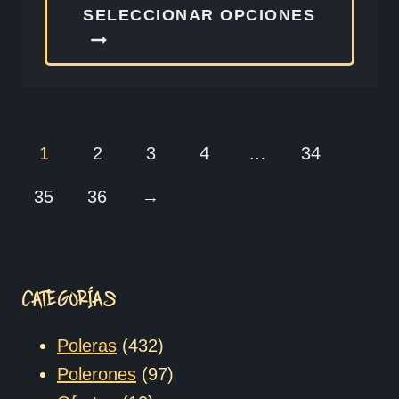
Este
SELECCIONAR OPCIONES
produ
tiene
múlti
varia
Las
1
2
3
4
…
34
opcio
35
36
→
se
pued
elegir
en
CATEGORÍAS
la
432
págin
Poleras
432
productos
97
de
Polerones
97