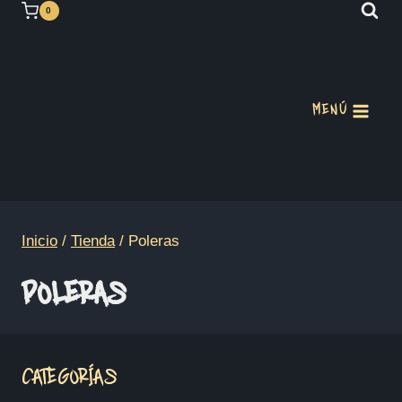
Saltar
0
al
contenido
MENÚ
Inicio
/
Tienda
/
Poleras
POLERAS
CATEGORÍAS