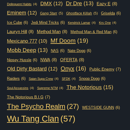
Dr Dre
(13)
DMX
(12)
Eazy E
(8)
Delinquent Habits
(4)
Eminem
(12)
Griselda
(6)
Gang Starr
(5)
Ghostface Killah
(5)
Ice Cube
(6)
Jedi Mind Tricks
(6)
Kendrick Lamar
(4)
Krs One
(4)
Lauryn Hill
(8)
Method Man
(8)
Method Man & Red Man
(6)
Mf Doom
(19)
Mexicano 777
(10)
Mobb Deep
(13)
NAS
(6)
Nate Dogg
(6)
NWA
(8)
OFERTA
(8)
Nipsey Hussle
(6)
Onyx
(16)
Old Dirty Bastard
(12)
Public Enemy
(7)
Raiders
(6)
Snoop Dogg
(6)
Saian Supa Crew
(4)
SFDK
(4)
The Notorious
(15)
Soul Assassins
(4)
Supreme NTM
(4)
The Notorious B.I.G
(7)
The Psycho Realm
(27)
WESTSIDE GUNN
(6)
Wu Tang Clan
(57)