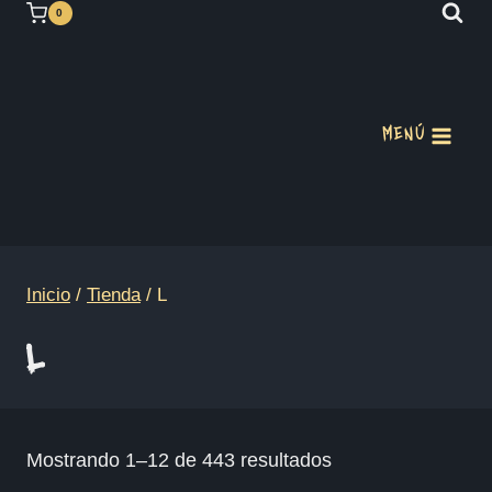
Saltar
0
al
contenido
MENÚ
Inicio
/
Tienda
/
L
L
Ordenado
Mostrando 1–12 de 443 resultados