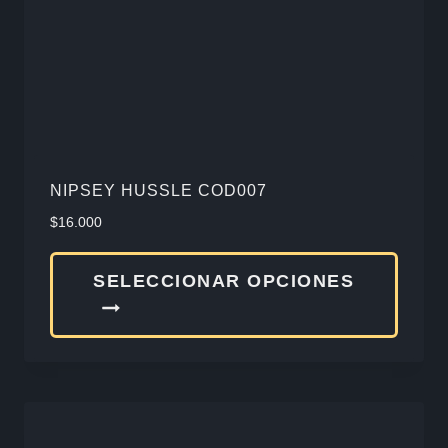
elegir
en
la
págin
de
produ
NIPSEY HUSSLE COD007
$
16.000
Este
SELECCIONAR OPCIONES
produ
tiene
múlti
varia
Las