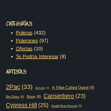
pued
elegir
en
CATEGORÍAS
la
432
Poleras
432
págin
productos
97
Polerones
97
de
10
productos
Ofertas
10
produ
productos
8
Te Podría Interesar
8
productos
ARTISTAS
2Pac
(33)
A Tribe Called Quest
(9)
50 Cent
(4)
Canserbero
(23)
Bone
(8)
Big Duke
(6)
Cypress Hill
(25)
Death Row Record
(5)