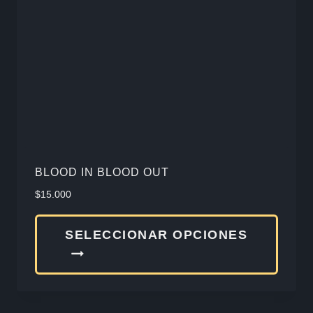
pued
elegir
en
la
págin
de
produ
BLOOD IN BLOOD OUT
$
15.000
Este
SELECCIONAR OPCIONES
produ
tiene
múlti