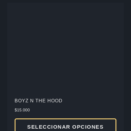
varia
Las
opcio
se
pued
elegir
en
la
págin
de
produ
BOYZ N THE HOOD
$
15.000
Este
SELECCIONAR OPCIONES