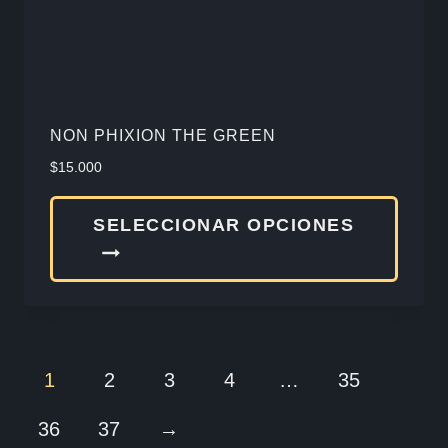
la
págin
de
produ
NON PHIXION THE GREEN
$
15.000
Este
SELECCIONAR OPCIONES
produ
tiene
múlti
varia
Las
1
2
3
4
…
35
opcio
36
37
→
se