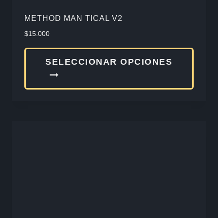
produ
METHOD MAN TICAL V2
$
15.000
Este
SELECCIONAR OPCIONES
produ
tiene
múlti
varia
Las
opcio
se
pued
elegir
en