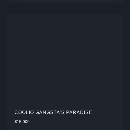
múlti
varia
Las
opcio
se
pued
elegir
en
la
págin
de
produ
COOLIO GANGSTA’S PARADISE
$
15.000