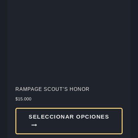
opcio
se
pued
elegir
en
la
págin
de
produ
RAMPAGE SCOUT’S HONOR
$
15.000
Este
SELECCIONAR OPCIONES
produ
tiene