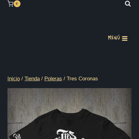
Saltar
0
al
contenido
MENÚ
Inicio
/
Tienda
/
Poleras
/
Tres Coronas