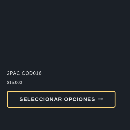
2PAC COD016
$
15.000
Este
SELECCIONAR OPCIONES
produ
tiene
múlti