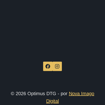
de
produ
© 2026 Optimus DTG - por
Nova Imago
Digital