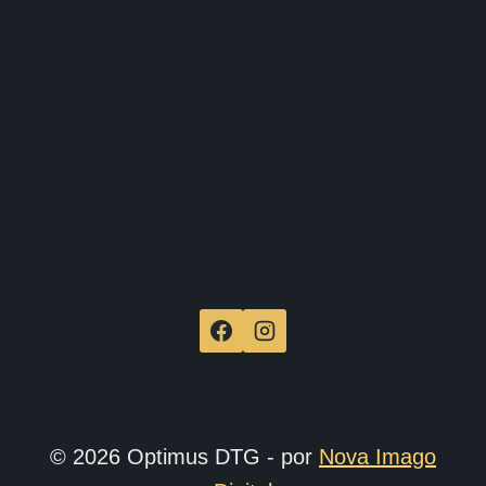
págin
de
produ
© 2026 Optimus DTG - por
Nova Imago