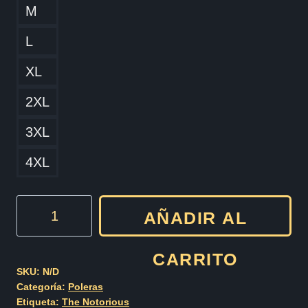
M
L
XL
2XL
3XL
4XL
The
AÑADIR AL
Notorious
B.I.G.
CARRITO
Cod012
SKU:
N/D
Categoría:
Poleras
cantidad
Etiqueta:
The Notorious