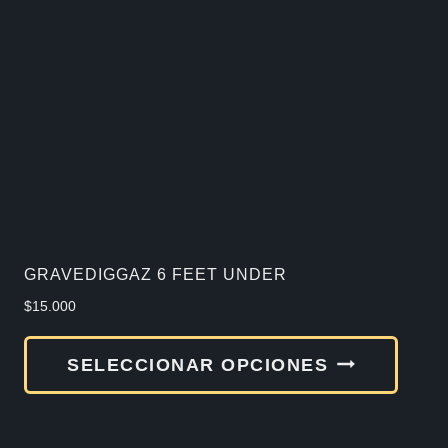
GRAVEDIGGAZ 6 FEET UNDER
$
15.000
Este
SELECCIONAR OPCIONES
produ
tiene
múlti