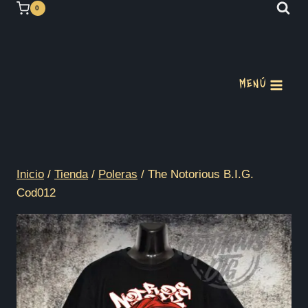
Saltar
0
al
contenido
MENÚ
Inicio
/
Tienda
/
Poleras
/
The Notorious B.I.G.
Cod012