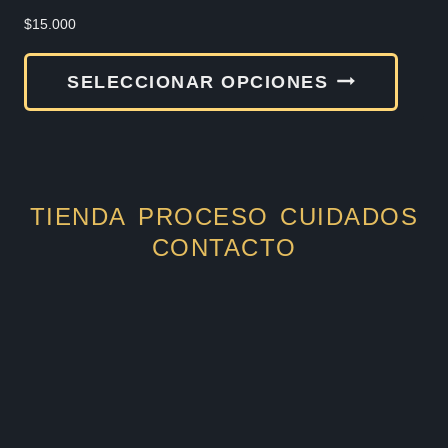
produ
$
15.000
Este
SELECCIONAR OPCIONES
produ
tiene
múlti
varia
TIENDA
PROCESO
CUIDADOS
Las
CONTACTO
opcio
se
pued
elegir
en
la