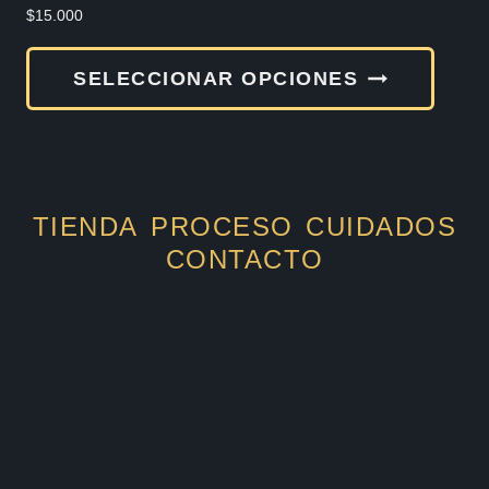
produ
$
15.000
Este
SELECCIONAR OPCIONES
produ
tiene
múlti
varia
TIENDA
PROCESO
CUIDADOS
Las
CONTACTO
opcio
se
pued
elegir
en
la
págin