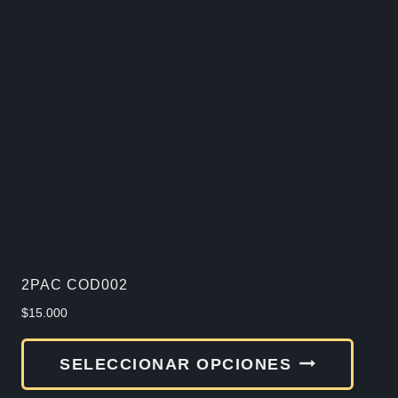
varia
Las
opcio
se
pued
elegir
en
la
págin
de
2PAC COD002
produ
$
15.000
Este
SELECCIONAR OPCIONES
produ