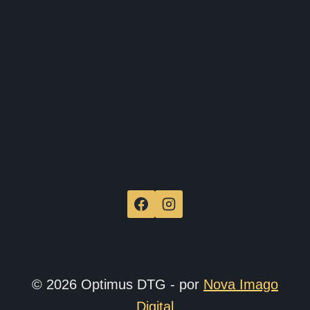
de
produ
© 2026 Optimus DTG - por
Nova Imago
Digital