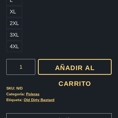
L
XL
2XL
3XL
4XL
Old
AÑADIR AL
Dirty
Bastard
CARRITO
Cod005
SKU:
N/D
Categoría:
Poleras
cantidad
Etiqueta:
Old Dirty Bastard