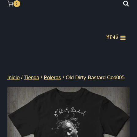
Saltar
0
al
contenido
MENÚ
Inicio
/
Tienda
/
Poleras
/
Old Dirty Bastard Cod005