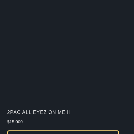
tiene
múlti
varia
Las
opcio
se
pued
elegir
en
la
págin
de
2PAC ALL EYEZ ON ME II
produ
$
15.000