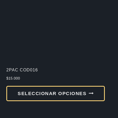
2PAC COD016
$
15.000
Este
SELECCIONAR OPCIONES
produ
tiene
múlti