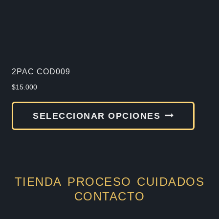
elegir
en
la
págin
de
2PAC COD009
produ
$
15.000
Este
SELECCIONAR OPCIONES
produ
tiene
múlti
varia
TIENDA
PROCESO
CUIDADOS
Las
CONTACTO
opcio
se