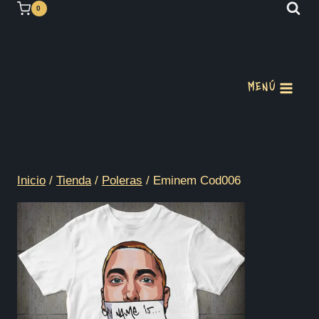
Saltar
0
al
contenido
MENÚ
Inicio
/
Tienda
/
Poleras
/
Eminem Cod006