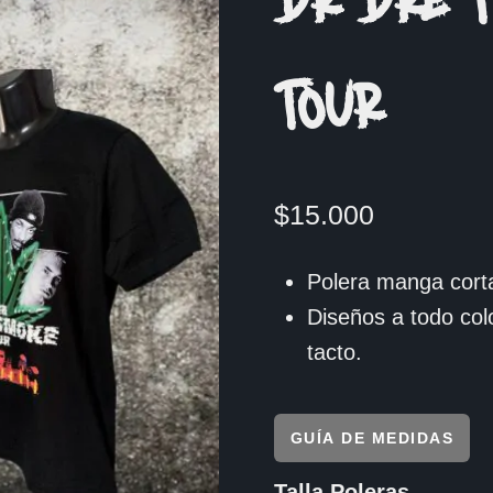
DR DRE T
TOUR
$
15.000
Polera manga corta
Diseños a todo col
tacto.
GUÍA DE MEDIDAS
Talla Poleras