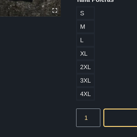
S
M
L
XL
2XL
3XL
4XL
Dr
Dre
The