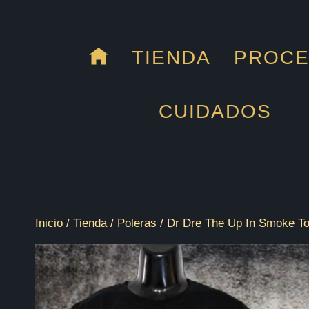
Saltar
al
contenido
TIENDA
PROC
CUIDADOS
Inicio
/
Tienda
/
Poleras
/
Dr Dre The Up In Smoke To