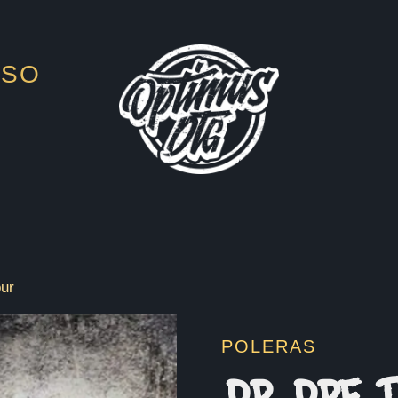
ESO
ur
POLERAS