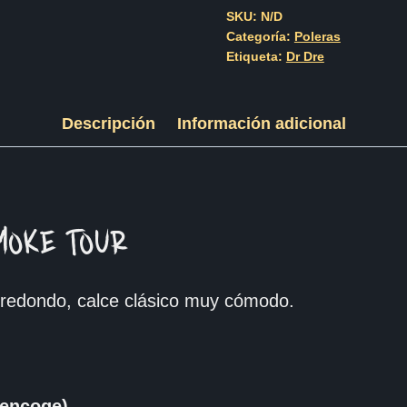
Up
SKU:
N/D
Categoría:
Poleras
In
Etiqueta:
Dr Dre
Smoke
Tour
Descripción
Información adicional
cantidad
MOKE TOUR
redondo, calce clásico muy cómodo.
encoge)