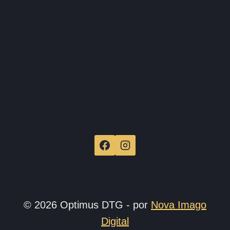
de
produ
© 2026 Optimus DTG - por
Nova Imago
Digital