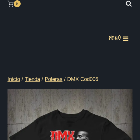
Saltar
0
al
contenido
MENÚ
Inicio
/
Tienda
/
Poleras
/
DMX Cod006