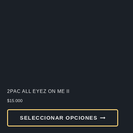
varia
Las
opcio
se
pued
elegir
en
la
págin
de
2PAC ALL EYEZ ON ME II
produ
$
15.000
Este
SELECCIONAR OPCIONES
produ
tiene