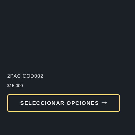
2PAC COD002
$
15.000
Este
SELECCIONAR OPCIONES
produ
tiene
múlti