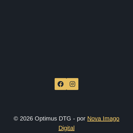
de
produ
© 2026 Optimus DTG - por
Nova Imago
Digital