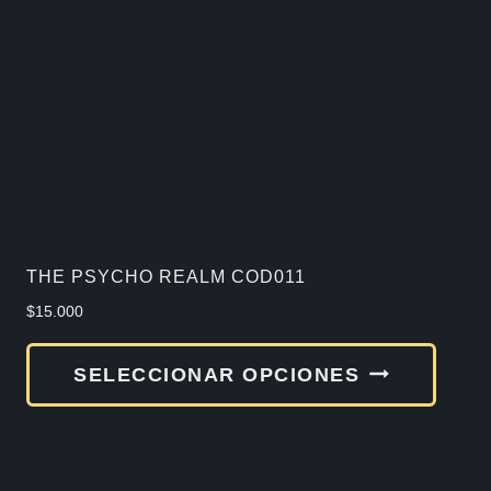
THE PSYCHO REALM COD011
$
15.000
Este
SELECCIONAR OPCIONES
produ
tiene
múlti