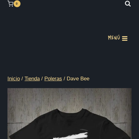
Saltar
0
al
contenido
MENÚ
Inicio
/
Tienda
/
Poleras
/
Dave Bee