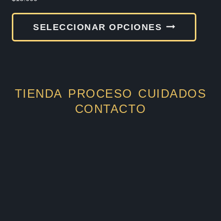
Este
SELECCIONAR OPCIONES
produ
tiene
múlti
varia
TIENDA
PROCESO
CUIDADOS
Las
CONTACTO
opcio
se
pued
elegir
en
la
págin