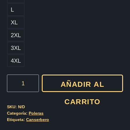
L
XL
2XL
3XL
4XL
Canserbero
AÑADIR AL
-
Muerte
CARRITO
cantidad
SKU:
N/D
Categoría:
Poleras
Etiqueta:
Canserbero