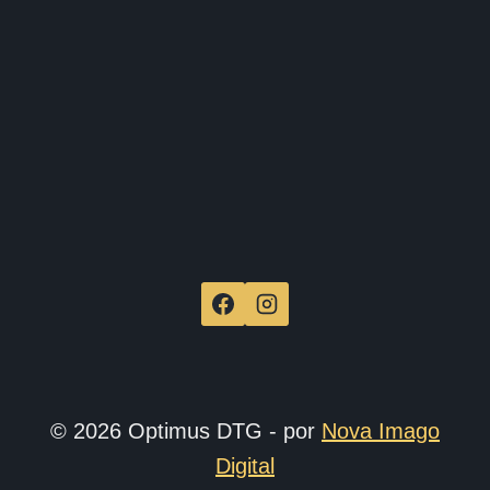
de
produ
© 2026 Optimus DTG - por
Nova Imago
Digital