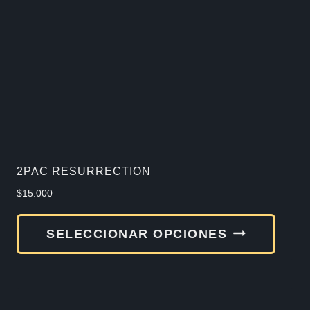
2PAC RESURRECTION
$
15.000
Este
SELECCIONAR OPCIONES
produ
tiene
múlti