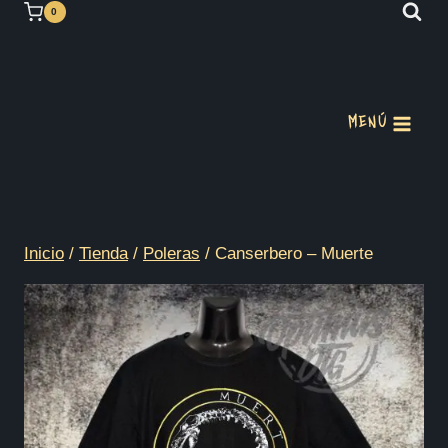
Saltar
0
al
contenido
MENÚ
Inicio
/
Tienda
/
Poleras
/
Canserbero – Muerte