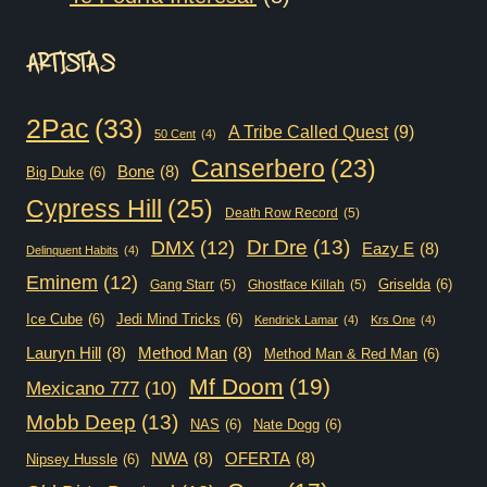
productos
ARTISTAS
2Pac
(33)
A Tribe Called Quest
(9)
50 Cent
(4)
Canserbero
(23)
Bone
(8)
Big Duke
(6)
Cypress Hill
(25)
Death Row Record
(5)
Dr Dre
(13)
DMX
(12)
Eazy E
(8)
Delinquent Habits
(4)
Eminem
(12)
Griselda
(6)
Gang Starr
(5)
Ghostface Killah
(5)
Ice Cube
(6)
Jedi Mind Tricks
(6)
Kendrick Lamar
(4)
Krs One
(4)
Lauryn Hill
(8)
Method Man
(8)
Method Man & Red Man
(6)
Mf Doom
(19)
Mexicano 777
(10)
Mobb Deep
(13)
NAS
(6)
Nate Dogg
(6)
NWA
(8)
OFERTA
(8)
Nipsey Hussle
(6)