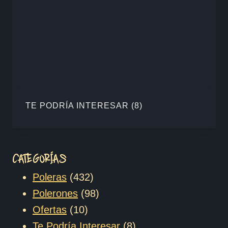
TE PODRÍA INTERESAR
(8)
CATEGORÍAS
432
Poleras
432
productos
98
Polerones
98
10
productos
Ofertas
10
productos
8
Te Podría Interesar
8