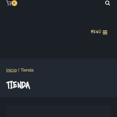
Saltar
0
al
contenido
MENÚ
Inicio
/
Tienda
TIENDA