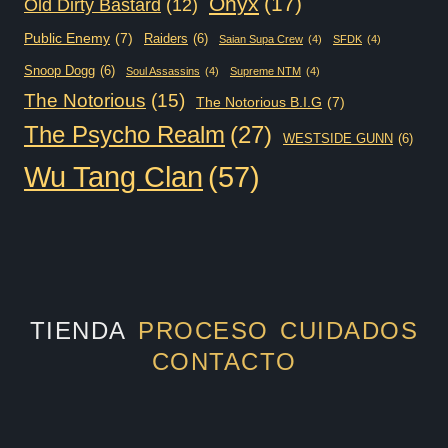
Onyx
(17)
Old Dirty Bastard
(12)
Public Enemy
(7)
Raiders
(6)
Saian Supa Crew
(4)
SFDK
(4)
Snoop Dogg
(6)
Soul Assassins
(4)
Supreme NTM
(4)
The Notorious
(15)
The Notorious B.I.G
(7)
The Psycho Realm
(27)
WESTSIDE GUNN
(6)
Wu Tang Clan
(57)
TIENDA
PROCESO
CUIDADOS
CONTACTO