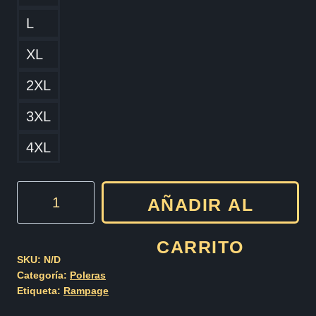
L
XL
2XL
3XL
4XL
Rampage
AÑADIR AL
Scout's
Honor
CARRITO
cantidad
SKU:
N/D
Categoría:
Poleras
Etiqueta:
Rampage