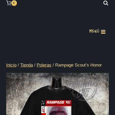
Saltar
0
al
contenido
MENÚ
Inicio
/
Tienda
/
Poleras
/
Rampage Scout’s Honor