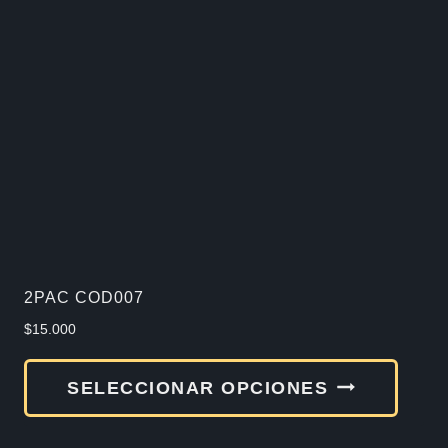
2PAC COD007
$
15.000
Este
SELECCIONAR OPCIONES
produ
tiene