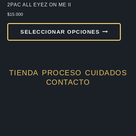
de
2PAC ALL EYEZ ON ME II
produ
$
15.000
Este
SELECCIONAR OPCIONES
produ
tiene
múlti
varia
TIENDA
PROCESO
CUIDADOS
Las
CONTACTO
opcio
se
pued
elegir
en
la