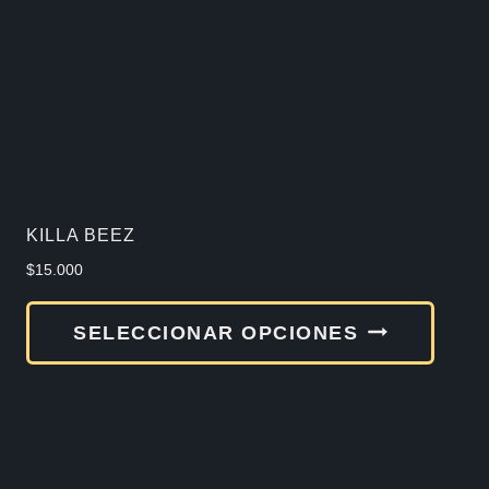
KILLA BEEZ
$
15.000
Este
SELECCIONAR OPCIONES
produ
tiene
múlti
varia