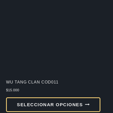
varia
Las
opcio
se
pued
elegir
en
la
págin
de
WU TANG CLAN COD011
produ
$
15.000
Este
SELECCIONAR OPCIONES
produ