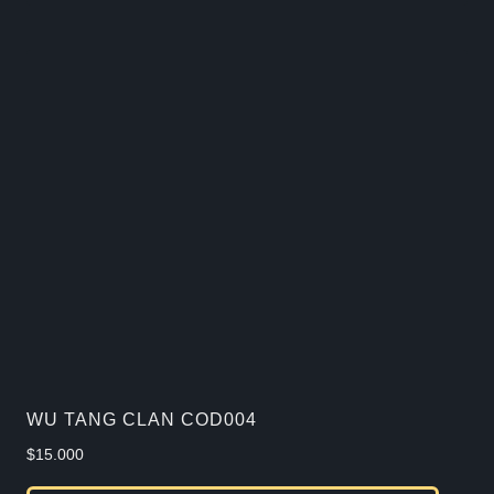
tiene
múlti
varia
Las
opcio
se
pued
elegir
en
la
págin
de
WU TANG CLAN COD004
produ
$
15.000