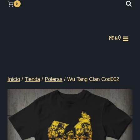
Saltar
0
al
contenido
MENÚ
Inicio
/
Tienda
/
Poleras
/
Wu Tang Clan Cod002