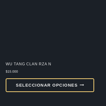
Las
opcio
se
pued
elegir
en
la
págin
de
WU TANG CLAN RZA N
produ
$
15.000
Este
SELECCIONAR OPCIONES
produ
tiene
múlti