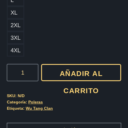
L
XL
2XL
3XL
4XL
Wu
AÑADIR AL
Tang
Clan
CARRITO
Cod002
SKU:
N/D
Categoría:
Poleras
cantidad
Etiqueta:
Wu Tang Clan