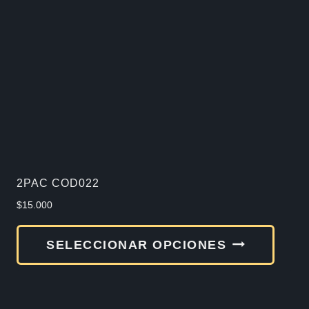
2PAC COD022
$
15.000
Este
SELECCIONAR OPCIONES
produ
tiene
múlti