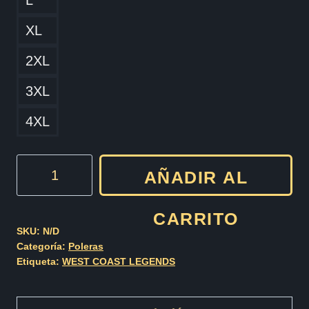
L
XL
2XL
3XL
4XL
WEST
AÑADIR AL
COAST
LEGENDS
CARRITO
cantidad
SKU:
N/D
Categoría:
Poleras
Etiqueta:
WEST COAST LEGENDS