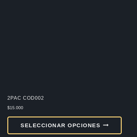
varia
Las
opcio
se
pued
elegir
en
la
págin
de
2PAC COD002
produ
$
15.000
Este
SELECCIONAR OPCIONES
produ