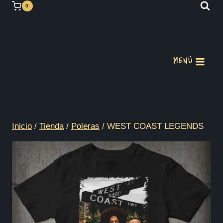
Saltar
0
al
contenido
MENÚ
Inicio
/
Tienda
/
Poleras
/
WEST COAST LEGENDS