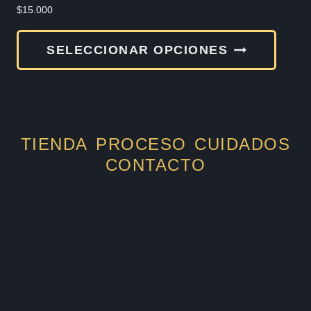
produ
$
15.000
Este
SELECCIONAR OPCIONES
produ
tiene
múlti
varia
TIENDA
PROCESO
CUIDADOS
Las
CONTACTO
opcio
se
pued
elegir
en
la
págin