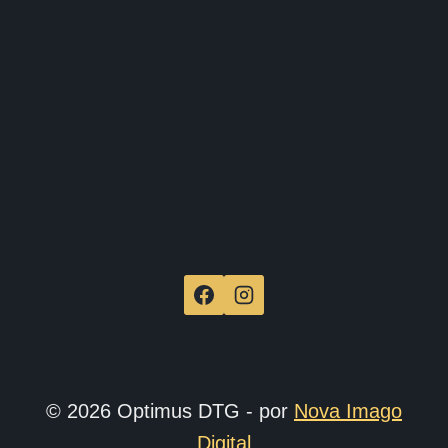
de
produ
© 2026 Optimus DTG - por
Nova Imago
Digital