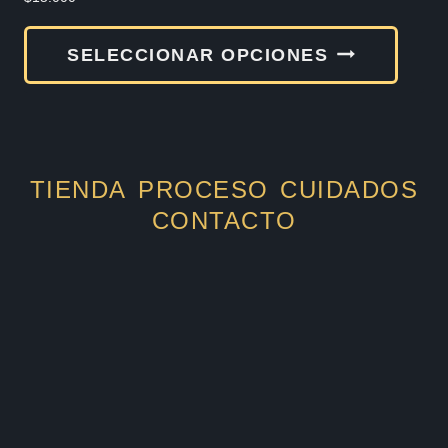
Este
SELECCIONAR OPCIONES
produ
tiene
múlti
varia
TIENDA
PROCESO
CUIDADOS
Las
CONTACTO
opcio
se
pued
elegir
en
la
págin