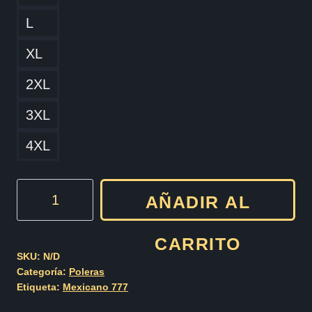
L
XL
2XL
3XL
4XL
Mexicano
AÑADIR AL
777
Cod008
CARRITO
cantidad
SKU:
N/D
Categoría:
Poleras
Etiqueta:
Mexicano 777