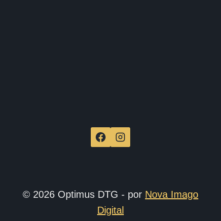
de
produ
© 2026 Optimus DTG - por
Nova Imago
Digital