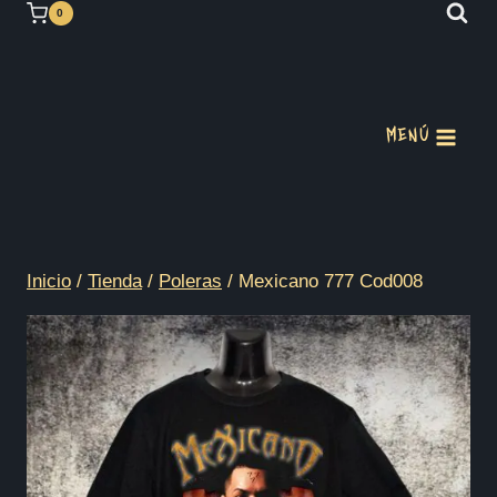
Saltar
0
al
contenido
MENÚ
Inicio
/
Tienda
/
Poleras
/
Mexicano 777 Cod008