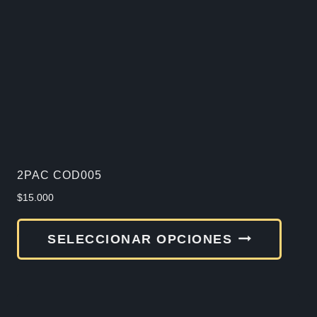
2PAC COD005
$
15.000
Este
SELECCIONAR OPCIONES
produ
tiene
múlti