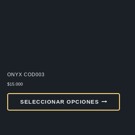
ONYX COD003
$
15.000
Este
SELECCIONAR OPCIONES
produ
tiene
múlti