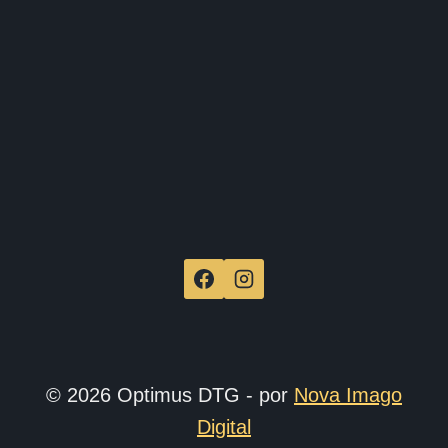
de
produ
© 2026 Optimus DTG - por
Nova Imago
Digital