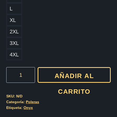
L
XL
2XL
3XL
4XL
Onyx
AÑADIR AL
Shut
Em
CARRITO
Down
SKU:
N/D
Categoría:
Poleras
cantidad
Etiqueta:
Onyx