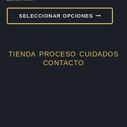
Este
SELECCIONAR OPCIONES
produ
tiene
múlti
varia
TIENDA
PROCESO
CUIDADOS
Las
CONTACTO
opcio
se
pued
elegir
en
la
págin