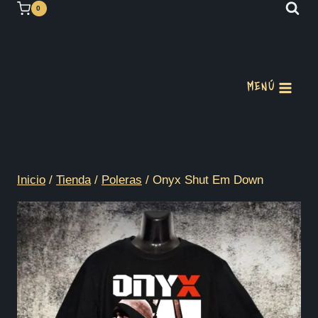
Saltar
0
al
contenido
MENÚ
Inicio
/
Tienda
/
Poleras
/
Onyx Shut Em Down