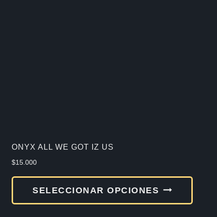
varia
Las
opcio
se
pued
elegir
en
la
págin
de
ONYX ALL WE GOT IZ US
produ
$
15.000
Este
SELECCIONAR OPCIONES
produ
tiene