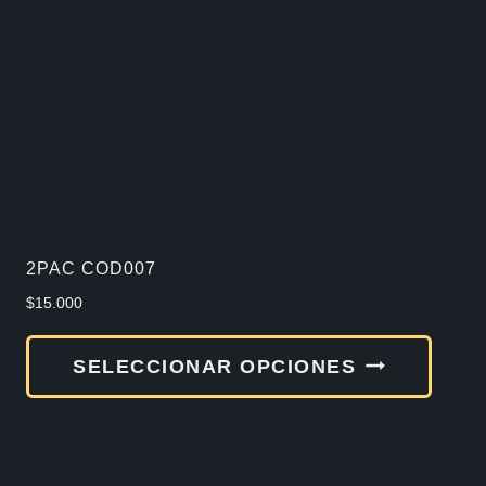
2PAC COD007
$
15.000
Este
SELECCIONAR OPCIONES
produ
tiene
múlti