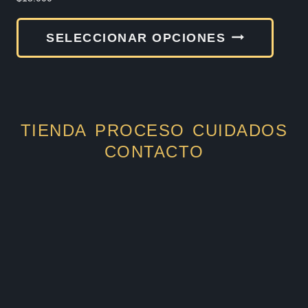
Este
SELECCIONAR OPCIONES
produ
tiene
múlti
varia
TIENDA
PROCESO
CUIDADOS
Las
CONTACTO
opcio
se
pued
elegir
en
la
págin