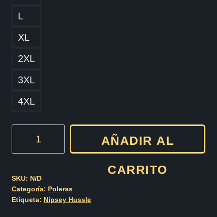
L
XL
2XL
3XL
4XL
Nipsey
AÑADIR AL
Hussle
Cod005
CARRITO
cantidad
SKU:
N/D
Categoría:
Poleras
Etiqueta:
Nipsey Hussle