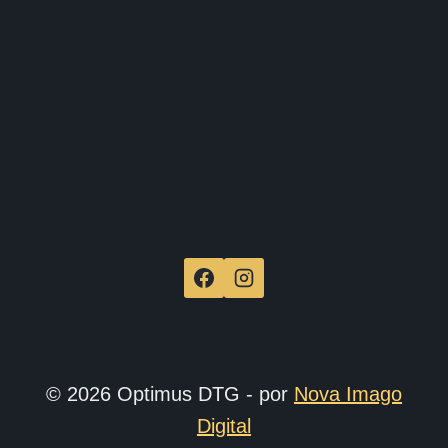
de
produ
© 2026 Optimus DTG - por
Nova Imago
Digital