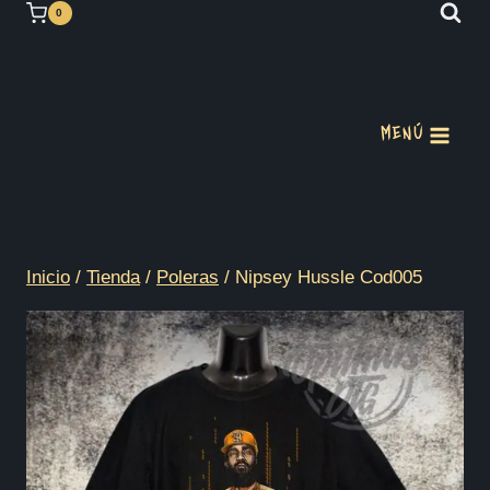
Saltar
0
al
contenido
MENÚ
Inicio
/
Tienda
/
Poleras
/
Nipsey Hussle Cod005