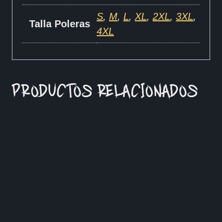
S
,
M
,
L
,
XL
,
2XL
,
3XL
,
Talla Poleras
4XL
PRODUCTOS RELACIONADOS