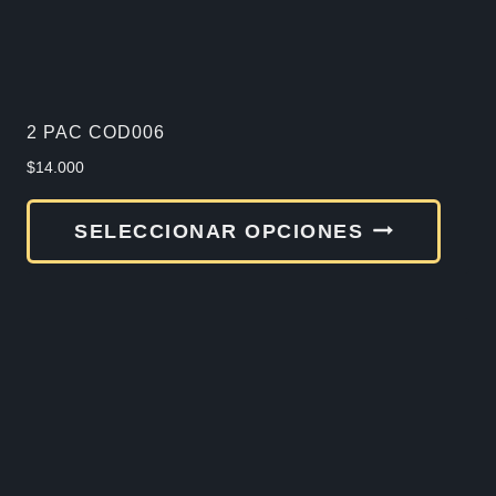
2 PAC COD006
$
14.000
Este
SELECCIONAR OPCIONES
produ
tiene
múlti
varia
Las
opcio
se