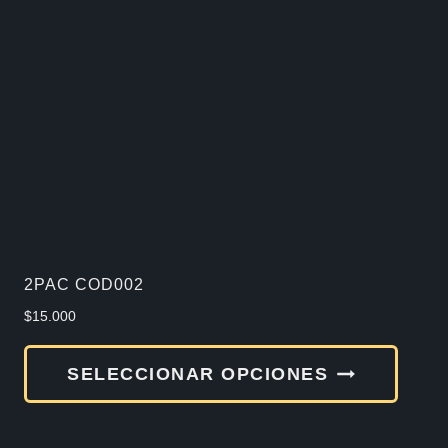
Las
opcio
se
pued
elegir
en
la
págin
de
2PAC COD002
produ
$
15.000
Este
SELECCIONAR OPCIONES
produ
tiene