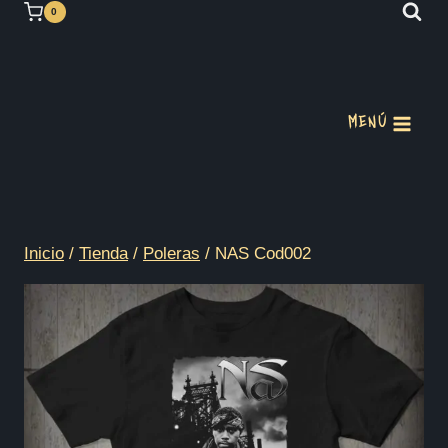
Saltar
0
al
contenido
MENÚ
Inicio
/
Tienda
/
Poleras
/
NAS Cod002