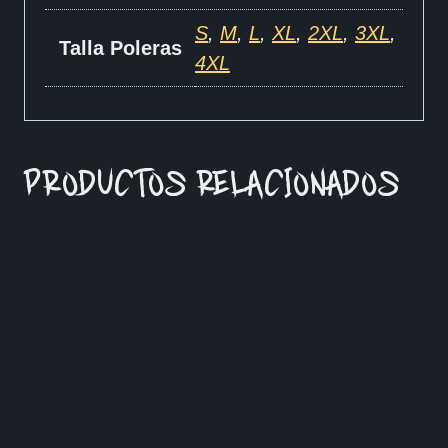
S
,
M
,
L
,
XL
,
2XL
,
3XL
,
Talla Poleras
4XL
PRODUCTOS RELACIONADOS