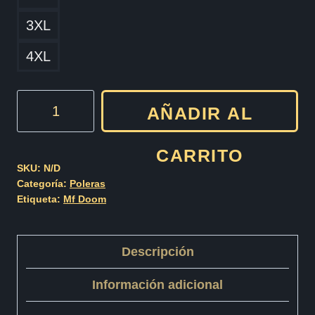
3XL
4XL
Mf
AÑADIR AL
Doom
Cod002
CARRITO
cantidad
SKU:
N/D
Categoría:
Poleras
Etiqueta:
Mf Doom
Descripción
Información adicional