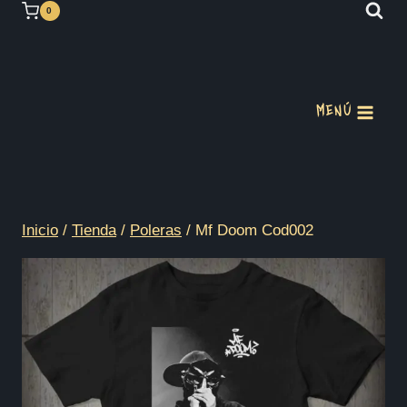
Saltar
0
al
contenido
MENÚ
Inicio
/
Tienda
/
Poleras
/
Mf Doom Cod002