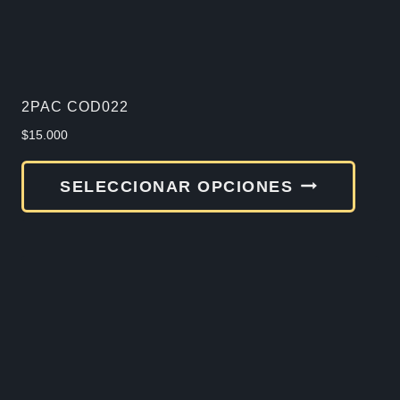
2PAC COD022
$
15.000
Este
SELECCIONAR OPCIONES
produ
tiene
múlti
varia
Las
opcio
se