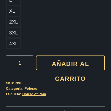
L
XL
2XL
3XL
4XL
House
AÑADIR AL
of
Pain
CARRITO
Cod003
SKU:
N/D
Categoría:
Poleras
cantidad
Etiqueta:
House of Pain