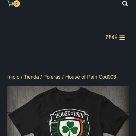
Saltar
0
al
contenido
MENÚ
Inicio
/
Tienda
/
Poleras
/
House of Pain Cod003