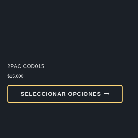
2PAC COD015
$
15.000
Este
SELECCIONAR OPCIONES
produ
tiene
múlti
varia