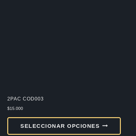
varia
Las
opcio
se
pued
elegir
en
la
págin
de
2PAC COD003
produ
$
15.000
Este
SELECCIONAR OPCIONES
produ