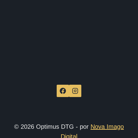
de
produ
© 2026 Optimus DTG - por
Nova Imago
Digital