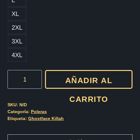
L
XL
2XL
3XL
4XL
Ghostface
AÑADIR AL
Killah
Ironman
CARRITO
cantidad
SKU:
N/D
Categoría:
Poleras
Etiqueta:
Ghostface Killah