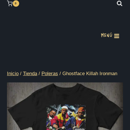
Saltar
0
al
contenido
MENÚ
Inicio
/
Tienda
/
Poleras
/
Ghostface Killah Ironman