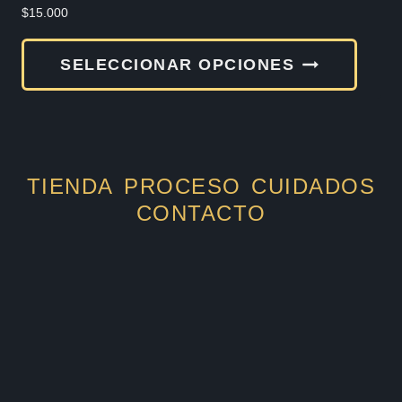
produ
$
15.000
Este
SELECCIONAR OPCIONES
produ
tiene
múlti
varia
TIENDA
PROCESO
CUIDADOS
Las
CONTACTO
opcio
se
pued
elegir
en
la
págin