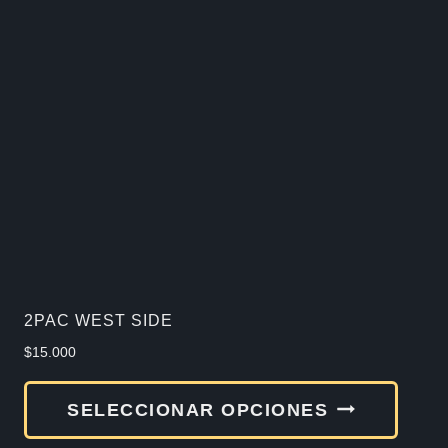
varia
Las
opcio
se
pued
elegir
en
la
págin
de
2PAC WEST SIDE
produ
$
15.000
Este
SELECCIONAR OPCIONES
produ