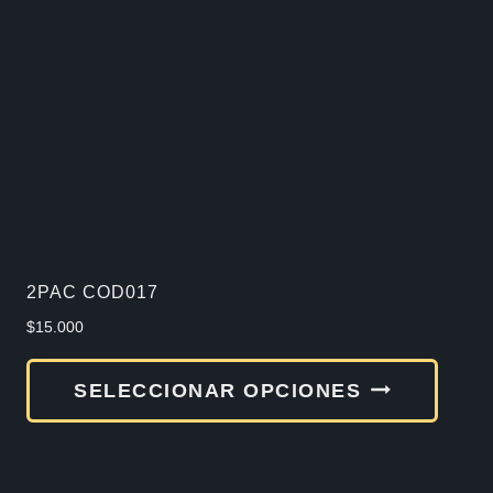
2PAC COD017
$
15.000
Este
SELECCIONAR OPCIONES
produ
tiene
múlti