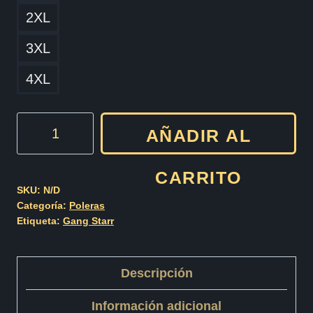
2XL
3XL
4XL
Gang
AÑADIR AL
Starr
Cod001
CARRITO
cantidad
SKU:
N/D
Categoría:
Poleras
Etiqueta:
Gang Starr
Descripción
Información adicional