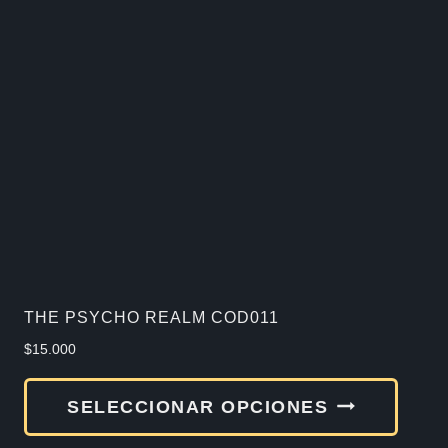
varia
Las
opcio
se
pued
elegir
en
la
págin
de
THE PSYCHO REALM COD011
produ
$
15.000
Este
SELECCIONAR OPCIONES
produ