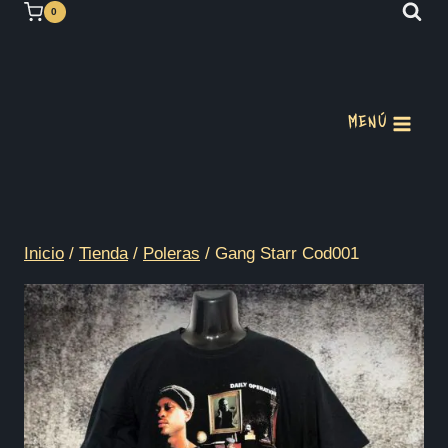
Saltar
0
al
contenido
MENÚ
Inicio
/
Tienda
/
Poleras
/
Gang Starr Cod001