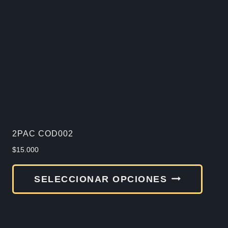
opcio
se
pued
elegir
en
la
págin
de
2PAC COD002
produ
$
15.000
Este
SELECCIONAR OPCIONES
produ
tiene
múlti