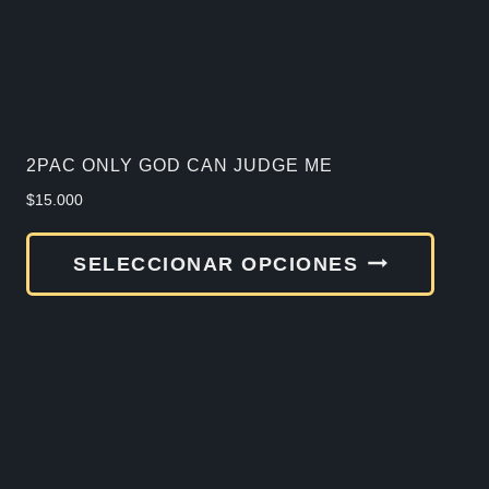
2PAC ONLY GOD CAN JUDGE ME
$
15.000
Este
SELECCIONAR OPCIONES
produ
tiene
múlti
varia
Las
opcio