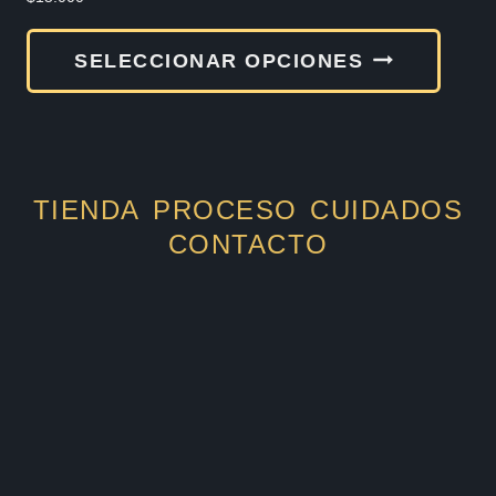
Este
SELECCIONAR OPCIONES
produ
tiene
múlti
varia
TIENDA
PROCESO
CUIDADOS
Las
CONTACTO
opcio
se
pued
elegir
en
la
págin