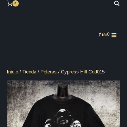
Saltar
0
al
contenido
MENÚ
Inicio
/
Tienda
/
Poleras
/
Cypress Hill Cod015