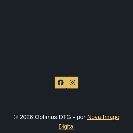
de
produ
© 2026 Optimus DTG - por
Nova Imago
Digital