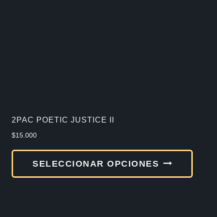
2PAC POETIC JUSTICE II
$
15.000
Este
SELECCIONAR OPCIONES
produ
tiene
múlti