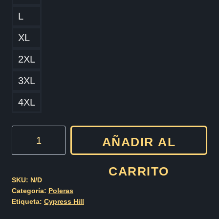
L
XL
2XL
3XL
4XL
Cypress
AÑADIR AL
Hill
Cod015
CARRITO
cantidad
SKU:
N/D
Categoría:
Poleras
Etiqueta:
Cypress Hill