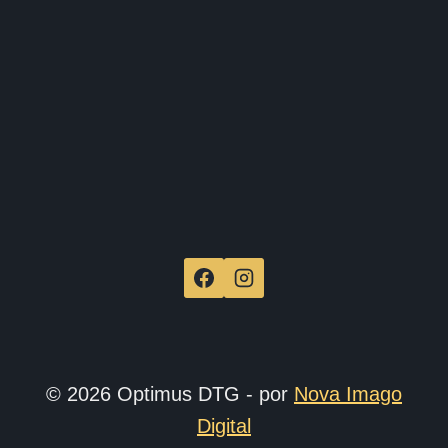
de
produ
© 2026 Optimus DTG - por
Nova Imago
Digital