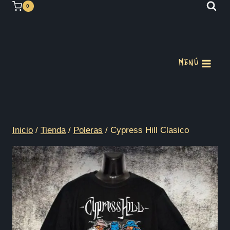
Saltar
0
al
contenido
MENÚ
Inicio
/
Tienda
/
Poleras
/
Cypress Hill Clasico