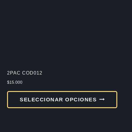
2PAC COD012
$
15.000
Este
SELECCIONAR OPCIONES
produ
tiene
múlti