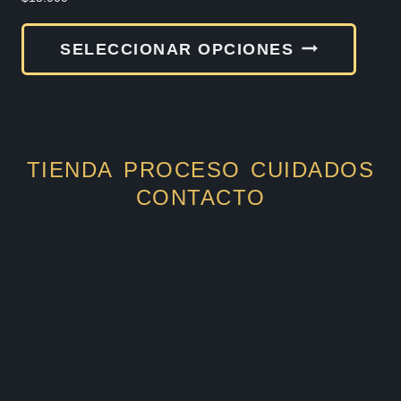
Este
SELECCIONAR OPCIONES
produ
tiene
múlti
varia
TIENDA
PROCESO
CUIDADOS
Las
CONTACTO
opcio
se
pued
elegir
en
la
págin