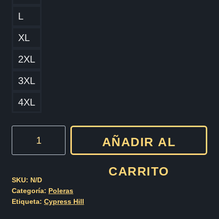
L
XL
2XL
3XL
4XL
Cypress
AÑADIR AL
Hill
Clasico
CARRITO
cantidad
SKU:
N/D
Categoría:
Poleras
Etiqueta:
Cypress Hill