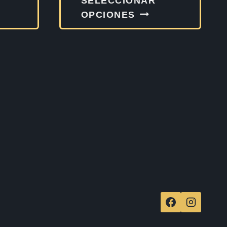
SELECCIONAR
producto
produ
OPCIONES
tiene
tiene
múltiples
múltip
variantes.
varia
Las
Las
opciones
opcio
se
se
pueden
pued
elegir
elegir
en
en
la
la
página
págin
de
de
producto
produ