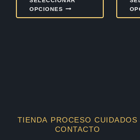
SELECCIONAR
SE
producto
OPCIONES
OP
tiene
múltiples
variantes.
Las
opciones
se
pueden
elegir
en
la
página
TIENDA
PROCESO
CUIDADOS
de
CONTACTO
producto