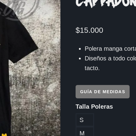
CAPPADON
$
15.000
Polera manga corta
Diseños a todo col
tacto.
GUÍA DE MEDIDAS
Talla Poleras
S
M