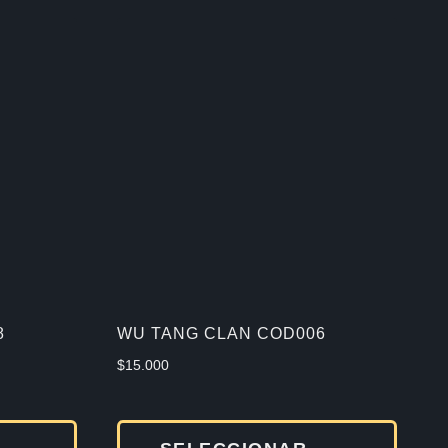
8
WU TANG CLAN COD006
$
15.000
Este
Este