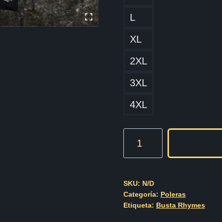
L
XL
2XL
3XL
4XL
Busta
Rhymes
Cod003
cantidad
SKU:
N/D
Categoría:
Poleras
Etiqueta:
Busta Rhymes