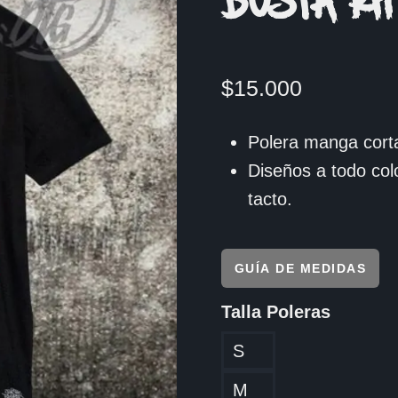
BUSTA RH
$
15.000
Polera manga corta
Diseños a todo col
tacto.
GUÍA DE MEDIDAS
Talla Poleras
S
M