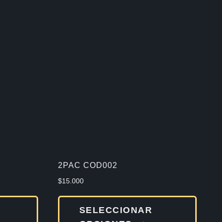
2PAC COD002
$
15.000
Este
Este
SELECCIONAR
producto
produ