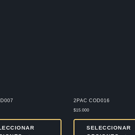
D007
2PAC COD016
$
15.000
Este
LECCIONAR
SELECCIONAR
producto