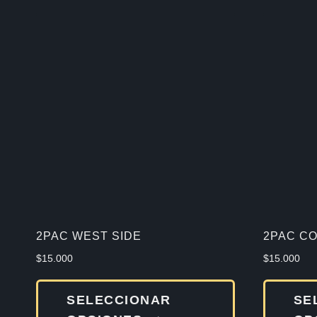
2PAC WEST SIDE
2PAC CO
$
15.000
$
15.000
Este
SELECCIONAR
SE
producto