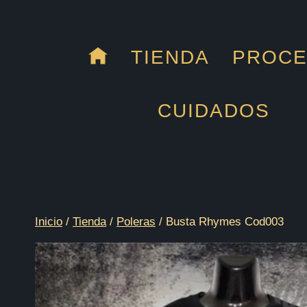
Saltar
al
contenido
TIENDA
PROC
CUIDADOS
Inicio
/
Tienda
/
Poleras
/
Busta Rhymes Cod003