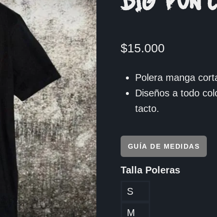
BIG PUN 
$
15.000
Polera manga corta
Diseños a todo col
tacto.
GUÍA DE MEDIDAS
Talla Poleras
S
M