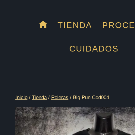
Saltar
al
contenido
TIENDA
PROC
CUIDADOS
Inicio
/
Tienda
/
Poleras
/
Big Pun Cod004