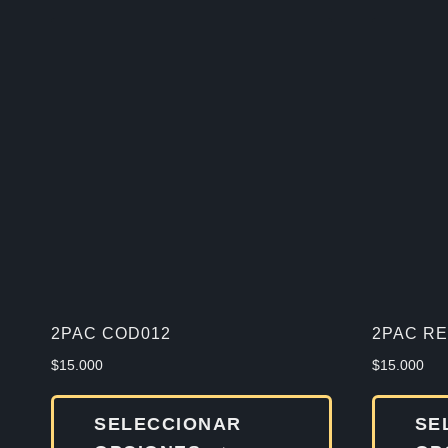
2PAC COD012
2PAC R
$
15.000
$
15.000
Este
SELECCIONAR
SE
producto