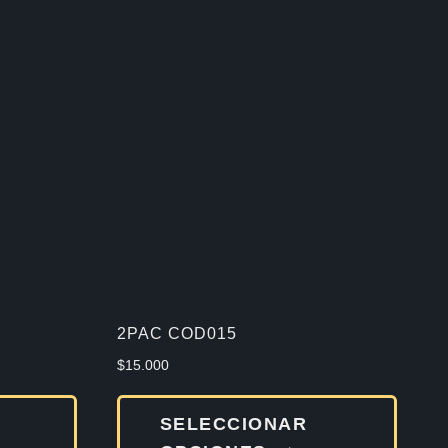
2PAC COD015
$
15.000
Este
Este
SELECCIONAR
producto
produ