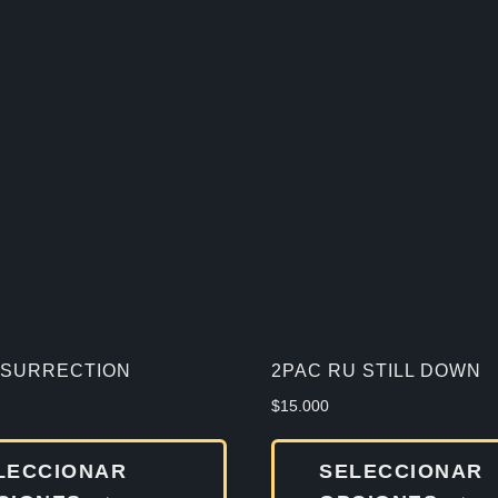
ESURRECTION
2PAC RU STILL DOWN
$
15.000
Este
LECCIONAR
SELECCIONAR
producto