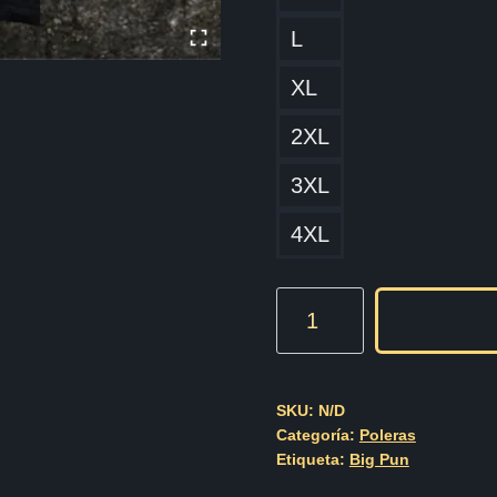
L
XL
2XL
3XL
4XL
Big
Pun
Cod004
cantidad
SKU:
N/D
Categoría:
Poleras
Etiqueta:
Big Pun