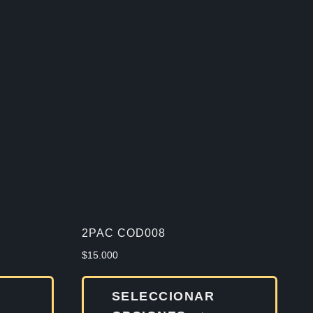
2PAC COD008
$
15.000
Este
Este
SELECCIONAR
producto
produ