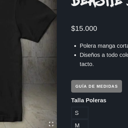
BEASTIE 
$
15.000
Polera manga corta
Diseños a todo col
tacto.
GUÍA DE MEDIDAS
Talla Poleras
S
M