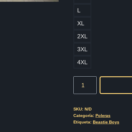
L
XL
2XL
3XL
4XL
Beastie
Boys
Cod004
cantidad
SKU:
N/D
Categoría:
Poleras
Etiqueta:
Beastie Boys