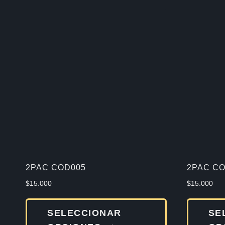
2PAC COD005
2PAC CO
$
15.000
$
15.000
Este
SELECCIONAR
SE
producto