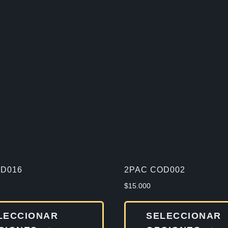
D016
2PAC COD002
$
15.000
Este
LECCIONAR
SELECCIONAR
producto