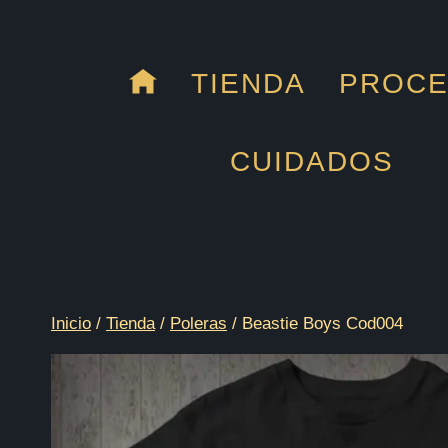
Saltar
al
contenido
TIENDA
PROC
CUIDADOS
Inicio
/
Tienda
/
Poleras
/
Beastie Boys Cod004