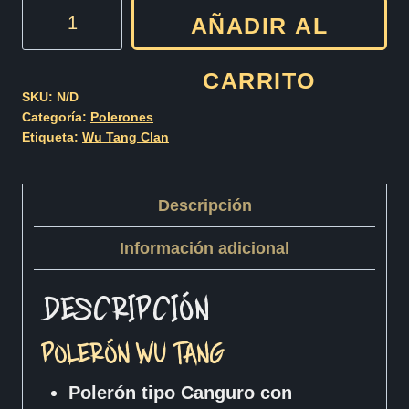
POLERON
AÑADIR AL
Wu
Proyect
CARRITO
Ya
SKU:
N/D
Categoría:
Polerones
Neck
Etiqueta:
Wu Tang Clan
G
cantidad
Descripción
Información adicional
DESCRIPCIÓN
POLERÓN WU TANG
Polerón tipo Canguro con