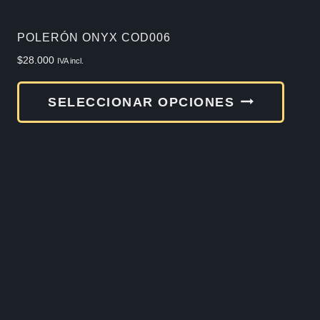
POLERÓN ONYX COD006
$
28.000
IVA incl.
Este
SELECCIONAR OPCIONES
produ
tiene
múlti
varia
Las
opcio
se
pued
elegir