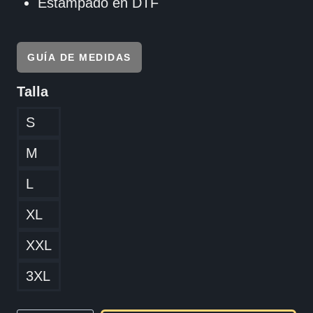
Estampado en DTF
GUÍA DE MEDIDAS
Talla
S
M
L
XL
XXL
3XL