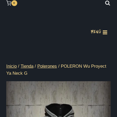
Saltar
0
al
contenido
MENÚ
Inicio
/
Tienda
/
Polerones
/
POLERON Wu Proyect
Ya Neck G