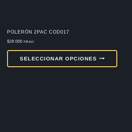
en
la
págin
de
POLERÓN 2PAC COD017
produ
$
28.000
IVA incl.
Este
SELECCIONAR OPCIONES
produ
tiene
múlti
varia
Las
opcio
se
pued