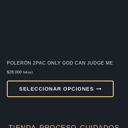
se
pued
elegir
en
la
págin
de
POLERÓN 2PAC ONLY GOD CAN JUDGE ME
produ
$
28.000
IVA incl.
Este
SELECCIONAR OPCIONES
produ
tiene
múlti
varia
TIENDA
PROCESO
CUIDADOS