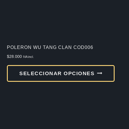
elegir
en
la
págin
de
POLERON WU TANG CLAN COD006
produ
$
28.000
IVA incl.
Este
SELECCIONAR OPCIONES
produ
tiene
múlti
varia
Las
opcio