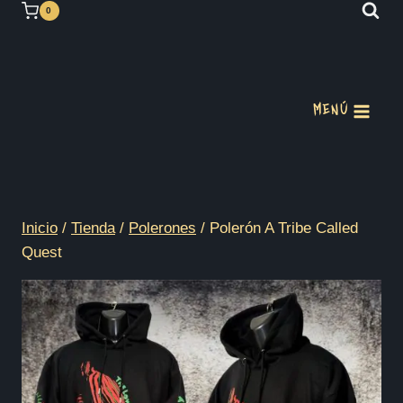
Saltar
0
al
contenido
MENÚ
Inicio
/
Tienda
/
Polerones
/
Polerón A Tribe Called
Quest