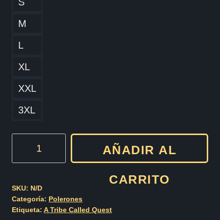
S
M
L
XL
XXL
3XL
Polerón
AÑADIR AL
A
Tribe
CARRITO
Called
SKU:
N/D
Categoría:
Polerones
Quest
Etiqueta:
A Tribe Called Quest
cantidad