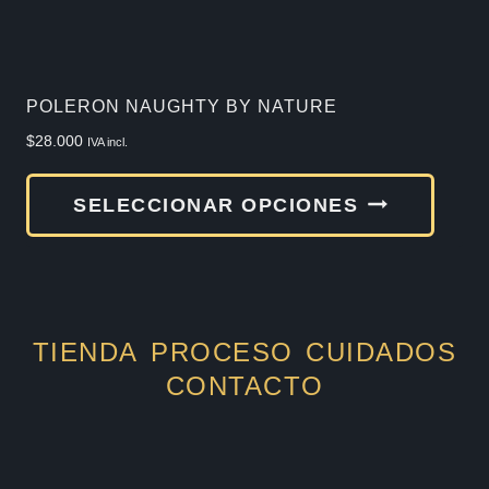
la
págin
de
POLERON NAUGHTY BY NATURE
produ
$
28.000
IVA incl.
Este
SELECCIONAR OPCIONES
produ
tiene
múlti
varia
TIENDA
PROCESO
CUIDADOS
Las
CONTACTO
opcio
se
pued