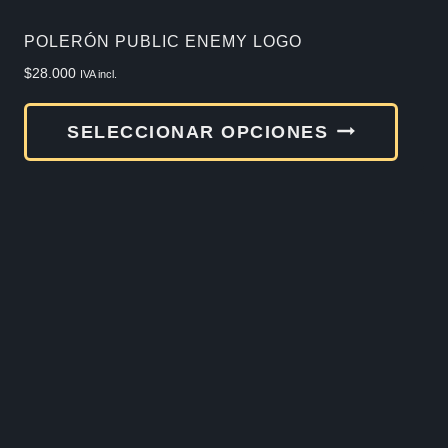
de
POLERÓN PUBLIC ENEMY LOGO
produ
$
28.000
IVA incl.
Este
SELECCIONAR OPCIONES
produ
tiene
múlti
varia
Las
opcio
se
pued
elegir
en