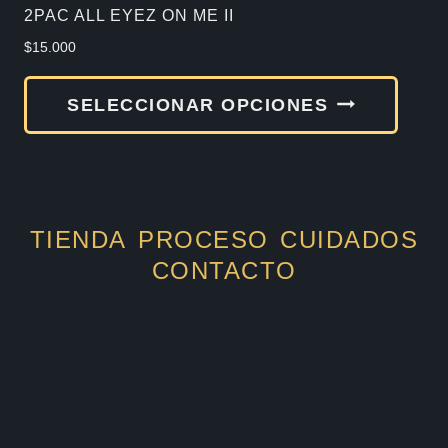
de
2PAC ALL EYEZ ON ME II
produ
$
15.000
Este
SELECCIONAR OPCIONES
produ
tiene
múlti
varia
TIENDA
PROCESO
CUIDADOS
Las
CONTACTO
opcio
se
pued
elegir
en
la