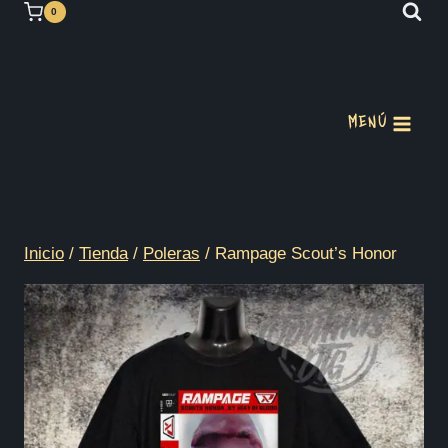
Saltar
0
al
contenido
MENÚ
Inicio
/
Tienda
/
Poleras
/
Rampage Scout’s Honor