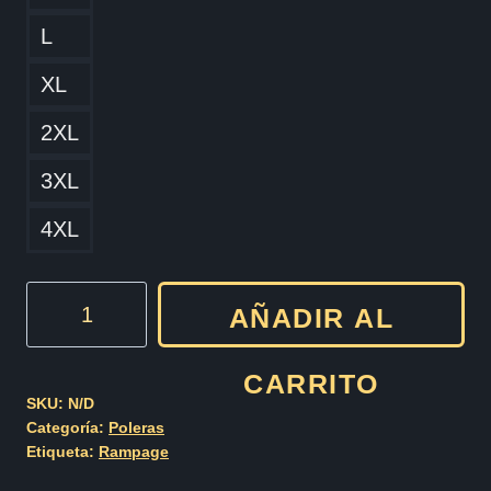
L
XL
2XL
3XL
4XL
Rampage
AÑADIR AL
Scout's
Honor
CARRITO
cantidad
SKU:
N/D
Categoría:
Poleras
Etiqueta:
Rampage