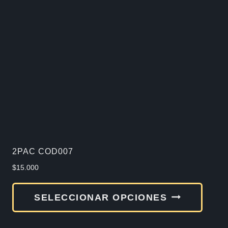
2PAC COD007
$
15.000
Este
SELECCIONAR OPCIONES
produ
tiene